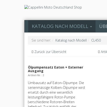
KATALOG NACH MODELL
ÜB
Sie sind hier:
Katalog nach Modell
CL450
Zurück zur Übersicht
Arti
Ölpumpensatz Eaton + Externer
Ausgang
Artikel-Nr.: 2
Umbausatz auf Eaton-Ölpumpe. Die
serienmässige Kolben-Ölpumpe wird
ersetzt durch eine wesentlich
leistungsfähigere Rotor-Pumpe
(verschiedene Rotoren-Breiten
lieferbar). Zusätzlich entfällt der