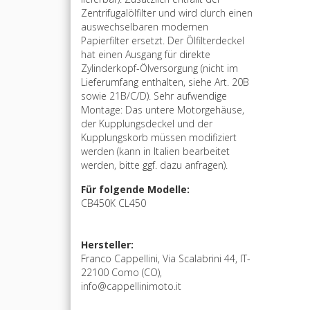
Zentrifugalölfilter und wird durch einen
auswechselbaren modernen
Papierfilter ersetzt. Der Ölfilterdeckel
hat einen Ausgang für direkte
Zylinderkopf-Ölversorgung (nicht im
Lieferumfang enthalten, siehe Art. 20B
sowie 21B/C/D). Sehr aufwendige
Montage: Das untere Motorgehäuse,
der Kupplungsdeckel und der
Kupplungskorb müssen modifiziert
werden (kann in Italien bearbeitet
werden, bitte ggf. dazu anfragen).
Für folgende Modelle:
CB450K CL450
Hersteller:
Franco Cappellini, Via Scalabrini 44, IT-
22100 Como (CO),
info@cappellinimoto.it