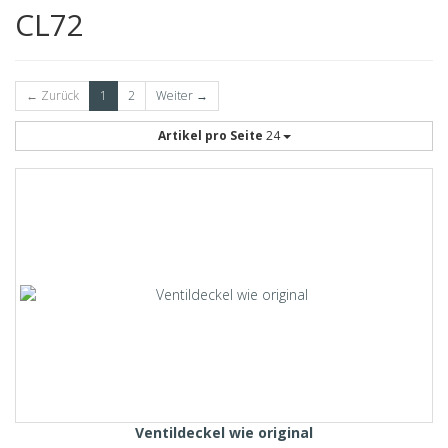
CL72
← Zurück
1
2
Weiter →
Artikel pro Seite
24
Ventildeckel wie original