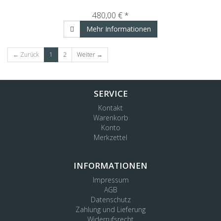
480,00 € *
Mehr Informationen
← Zurück
1
2
Weiter →
SERVICE
Kontakt
Warenkorb
Konto
Merkzettel
INFORMATIONEN
Impressum
AGB
Datenschutz
Zahlung und Lieferung
Widerrufsrecht