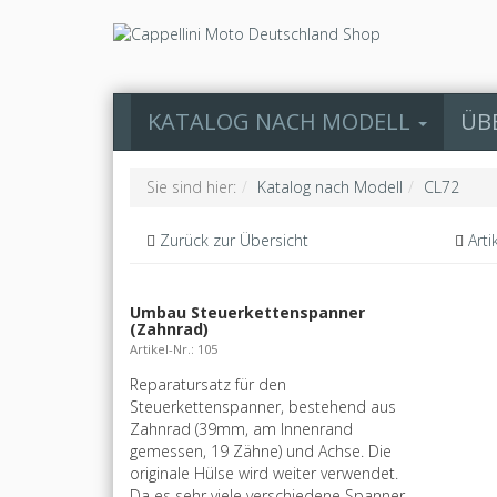
KATALOG NACH MODELL
ÜB
Sie sind hier:
Katalog nach Modell
CL72
Zurück zur Übersicht
Arti
Umbau Steuerkettenspanner
(Zahnrad)
Artikel-Nr.: 105
Reparatursatz für den
Steuerkettenspanner, bestehend aus
Zahnrad (39mm, am Innenrand
gemessen, 19 Zähne) und Achse. Die
originale Hülse wird weiter verwendet.
Da es sehr viele verschiedene Spanner