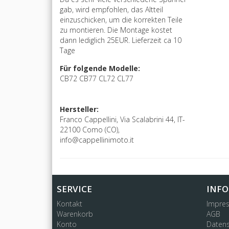
gab, wird empfohlen, das Altteil
einzuschicken, um die korrekten Teile
zu montieren. Die Montage kostet
dann lediglich 25EUR. Lieferzeit ca 10
Tage
Für folgende Modelle:
CB72 CB77 CL72 CL77
Hersteller:
Franco Cappellini, Via Scalabrini 44, IT-
22100 Como (CO),
info@cappellinimoto.it
SERVICE
INF
Kontakt
Impre
Warenkorb
AGB
Konto
Datens