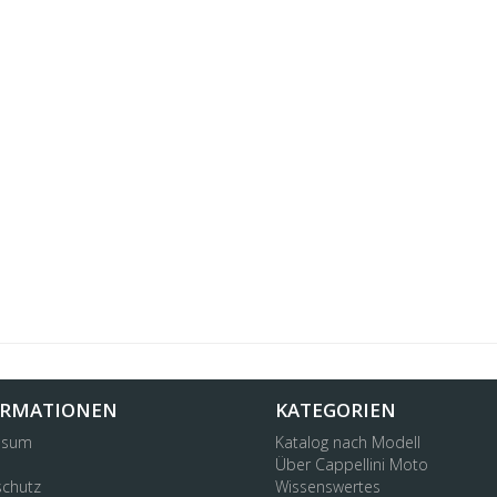
ORMATIONEN
KATEGORIEN
ssum
Katalog nach Modell
Über Cappellini Moto
chutz
Wissenswertes